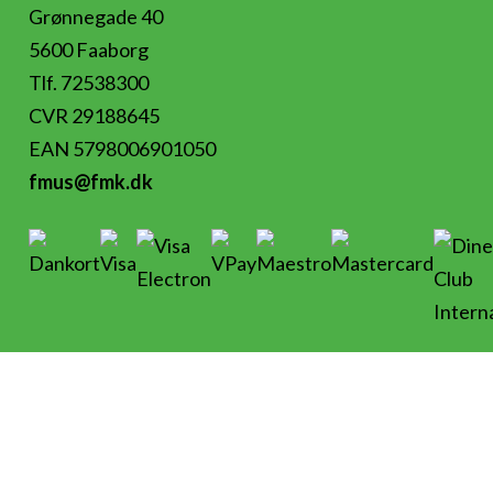
Grønnegade 40
5600 Faaborg
Tlf. 72538300
CVR 29188645
EAN 5798006901050
fmus@fmk.dk