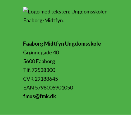
Faaborg Midtfyn Ungdomsskole
Grønnegade 40
5600 Faaborg
Tlf. 72538300
CVR 29188645
EAN 5798006901050
fmus@fmk.dk