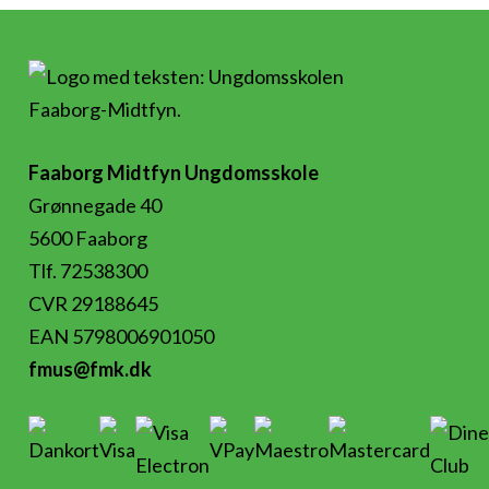
Faaborg Midtfyn Ungdomsskole
Grønnegade 40
5600 Faaborg
Tlf. 72538300
CVR 29188645
EAN 5798006901050
fmus@fmk.dk