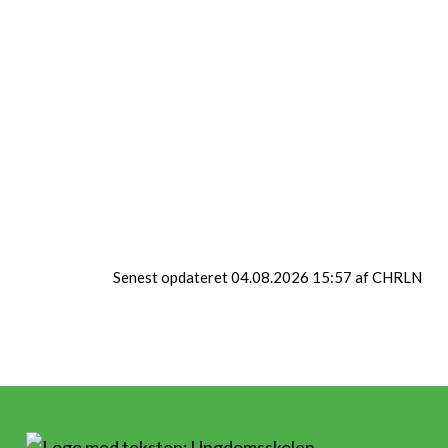
mulighed for at bruge klubben:
Mandag-Torsdag
kl.18:30-21:30
(Lukket ferier og helligdage)
Har du nogle spørgsmål, skal du kontakt
Klubkoordinator Christian Thorsing på
chrln@fmk.dk.
Senest opdateret 04.08.2026 15:57 af CHRLN