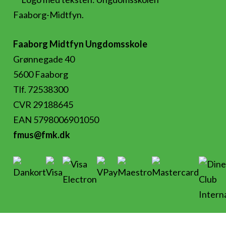
Faaborg Midtfyn Ungdomsskole
Grønnegade 40
5600 Faaborg
Tlf. 72538300
CVR 29188645
EAN 5798006901050
fmus@fmk.dk