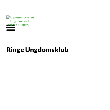
Ringe Ungdomsklub
Info
Der er massere af
muligheder i en
ungdomsklub.
Justdance på
storskærm,