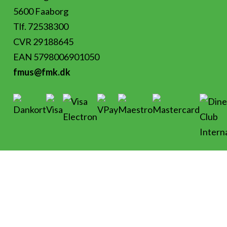
5600 Faaborg
Tlf. 72538300
CVR 29188645
EAN 5798006901050
fmus@fmk.dk