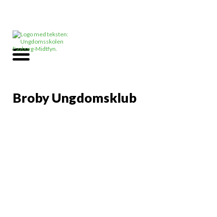
Broby Ungdomsklub
Info
Der er massere af
muligheder i en
ungdomsklub.
Justdance,
turneringer af alle