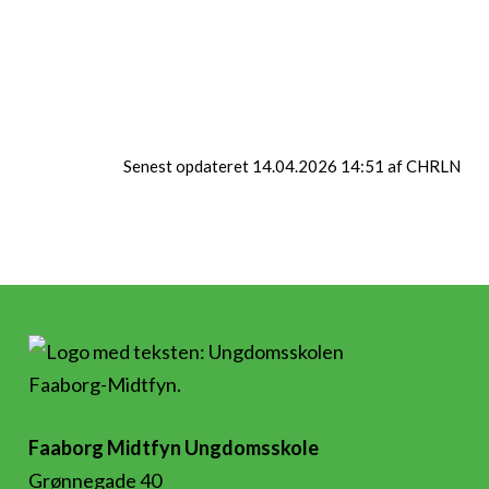
Har du nogle spørgsmål, skal du kontakt
Klubkoordinator Christian Thorsing på
chrln@fmk.dk.
Senest opdateret 14.04.2026 14:51 af CHRLN
Faaborg Midtfyn Ungdomsskole
Grønnegade 40