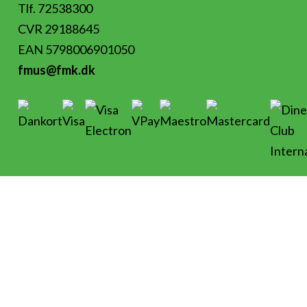
Tlf. 72538300
CVR 29188645
EAN 5798006901050
fmus@fmk.dk