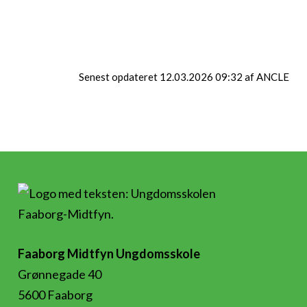
skiferie i uge 7 2026?
Danmark. Vil du være
med så skal du tilmelde
dig dette hold.
Senest opdateret 12.03.2026 09:32 af ANCLE
Faaborg Midtfyn Ungdomsskole
Grønnegade 40
5600 Faaborg