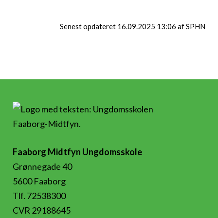
Senest opdateret 16.09.2025 13:06 af SPHN
Faaborg Midtfyn Ungdomsskole
Grønnegade 40
5600 Faaborg
Tlf. 72538300
CVR 29188645