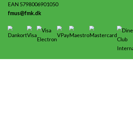
EAN 5798006901050
fmus@fmk.dk