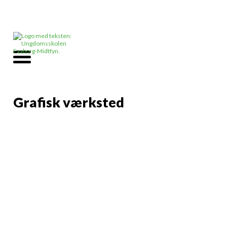
Grafisk værksted
Info
Vidste du
Ungdomsskolen har sit
helt eget grafiske
værksted? - Det er gratis
at benytte og det er til