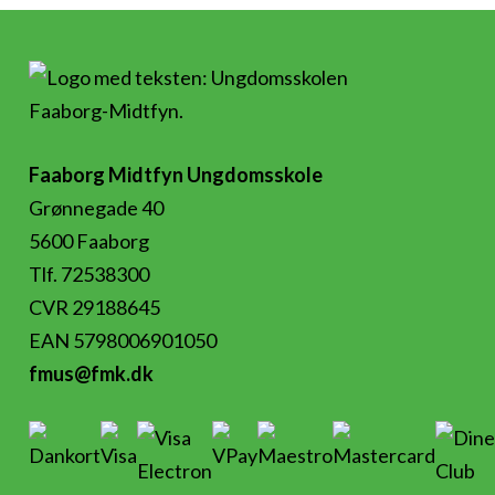
Faaborg Midtfyn Ungdomsskole
Grønnegade 40
5600 Faaborg
Tlf. 72538300
CVR 29188645
EAN 5798006901050
fmus@fmk.dk