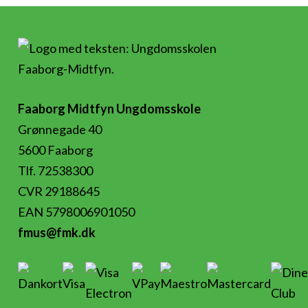
Faaborg Midtfyn Ungdomsskole
Grønnegade 40
5600 Faaborg
Tlf. 72538300
CVR 29188645
EAN 5798006901050
fmus@fmk.dk